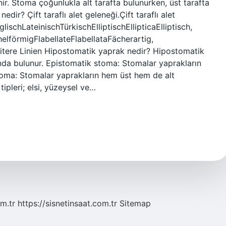
ir. Stoma çoğunlukla alt tarafta bulunurken, üst tarafta
dir? Çift taraflı alet geleneği.Çift taraflı alet
lischLateinischTürkischElliptischEllipticaElliptisch,
helförmigFlabellateFlabellataFächerartig,
tere Linien Hipostomatik yaprak nedir? Hipostomatik
nda bulunur. Epistomatik stoma: Stomalar yaprakların
toma: Stomalar yaprakların hem üst hem de alt
tipleri; elsi, yüzeysel ve…
m.tr
https://sisnetinsaat.com.tr
Sitemap