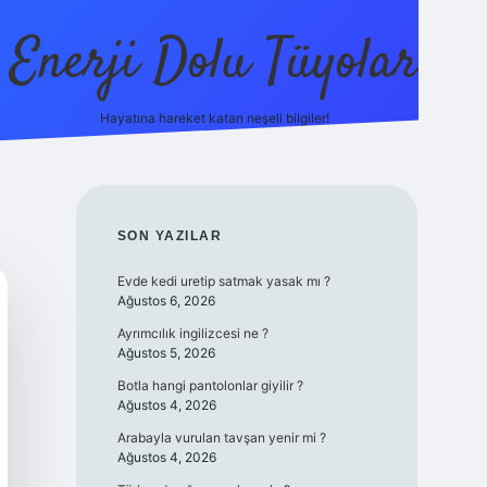
Enerji Dolu Tüyolar
Hayatına hareket katan neşeli bilgiler!
grandoperabet giriş
elexbett.net
tulipbetgiris.org
SIDEBAR
SON YAZILAR
Evde kedi uretip satmak yasak mı ?
Ağustos 6, 2026
Ayrımcılık ingilizcesi ne ?
Ağustos 5, 2026
Botla hangi pantolonlar giyilir ?
Ağustos 4, 2026
Arabayla vurulan tavşan yenir mi ?
Ağustos 4, 2026