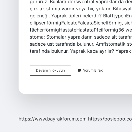
görürüz. Bunlara dorsiventral yapraklar da den
çok az stoma vardır veya hiç yoktur. Bifasiyal ne
geleneği. Yaprak tipleri nelerdir? BlatttypenEng
ellipsenförmigFalcateFalcataSichelförmig, sic
fächerförmigHastateHastataPfeilförmig36 wei
stoma: Stomalar yaprakların sadece alt tarafı
sadece üst tarafında bulunur. Amfistomatik s
tarafında bulunur. Yaprak kaça ayrılır? Yaprak 
Bifasiyal
Devamını okuyun
Yorum Bırak
Yaprak
Ne
Demek
https://www.bayrakforum.com
https://bosieboo.co