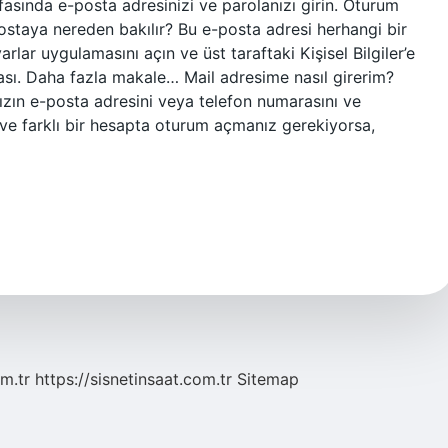
fasında e-posta adresinizi ve parolanızı girin. Oturum
ostaya nereden bakılır? Bu e-posta adresi herhangi bir
arlar uygulamasını açın ve üst taraftaki Kişisel Bilgiler’e
ası. Daha fazla makale… Mail adresime nasıl girerim?
ızın e-posta adresini veya telefon numarasını ve
a ve farklı bir hesapta oturum açmanız gerekiyorsa,
m.tr
https://sisnetinsaat.com.tr
Sitemap