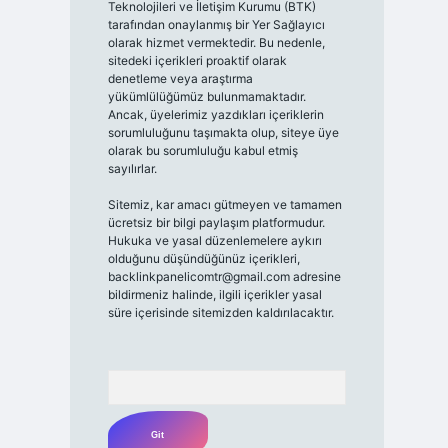
Teknolojileri ve İletişim Kurumu (BTK)
tarafından onaylanmış bir Yer Sağlayıcı
olarak hizmet vermektedir. Bu nedenle,
sitedeki içerikleri proaktif olarak
denetleme veya araştırma
yükümlülüğümüz bulunmamaktadır.
Ancak, üyelerimiz yazdıkları içeriklerin
sorumluluğunu taşımakta olup, siteye üye
olarak bu sorumluluğu kabul etmiş
sayılırlar.
Sitemiz, kar amacı gütmeyen ve tamamen
ücretsiz bir bilgi paylaşım platformudur.
Hukuka ve yasal düzenlemelere aykırı
olduğunu düşündüğünüz içerikleri,
backlinkpanelicomtr@gmail.com
adresine
bildirmeniz halinde, ilgili içerikler yasal
süre içerisinde sitemizden kaldırılacaktır.
Arama