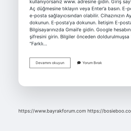
kullanıyorsanız www. adresine gidin. Giriş say
Aç düğmesine tıklayın veya Enter’a basın. E-p
e-posta sağlayıcısından olabilir. Cihazınızın Ay
dokunun. E-posta’ya dokunun. İletişim E-post
Bilgisayarınızda Gmail’e gidin. Google hesabın
şifresini girin. Bilgiler önceden doldurulmuşs
“Farklı…
E-
Devamını okuyun
Yorum Bırak
Posta
Hesabina
Nasil
Girilir
https://www.bayrakforum.com
https://bosieboo.co