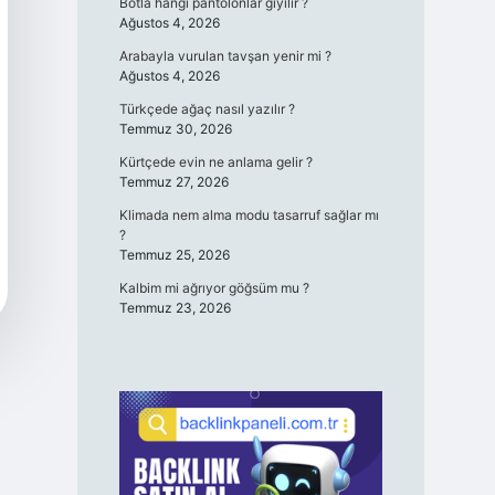
Botla hangi pantolonlar giyilir ?
Ağustos 4, 2026
Arabayla vurulan tavşan yenir mi ?
Ağustos 4, 2026
Türkçede ağaç nasıl yazılır ?
Temmuz 30, 2026
Kürtçede evin ne anlama gelir ?
Temmuz 27, 2026
Klimada nem alma modu tasarruf sağlar mı
?
Temmuz 25, 2026
Kalbim mi ağrıyor göğsüm mu ?
Temmuz 23, 2026