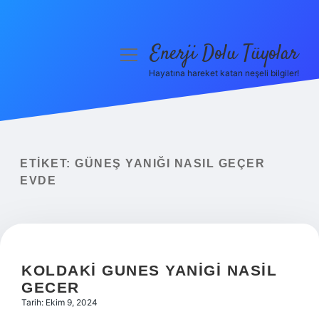
Enerji Dolu Tüyolar
menüyü
aç
Hayatına hareket katan neşeli bilgiler!
Anasayfa
Gizlilik Politikası
Yasal Uyarı
ETIKET:
GÜNEŞ YANIĞI NASIL GEÇER
EVDE
Hakkımızda
KOLDAKI GUNES YANIGI NASIL
GECER
Tarih: Ekim 9, 2024