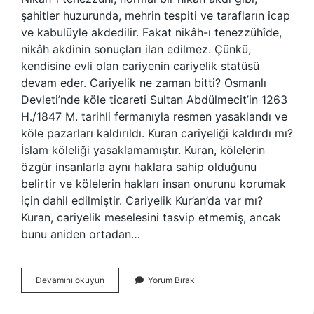
şahitler huzurunda, mehrin tespiti ve tarafların icap
ve kabulüyle akdedilir. Fakat nikâh-ı tenezzühîde,
nikâh akdinin sonuçları ilan edilmez. Çünkü,
kendisine evli olan cariyenin cariyelik statüsü
devam eder. Cariyelik ne zaman bitti? Osmanlı
Devleti’nde köle ticareti Sultan Abdülmecit’in 1263
H./1847 M. tarihli fermanıyla resmen yasaklandı ve
köle pazarları kaldırıldı. Kuran cariyeliği kaldırdı mı?
İslam köleliği yasaklamamıştır. Kuran, kölelerin
özgür insanlarla aynı haklara sahip olduğunu
belirtir ve kölelerin hakları insan onurunu korumak
için dahil edilmiştir. Cariyelik Kur’an’da var mı?
Kuran, cariyelik meselesini tasvip etmemiş, ancak
bunu aniden ortadan…
Cariyelik
Devamını okuyun
Yorum Bırak
Bitti
Mi