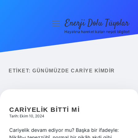
Enerji Dolu Tüyolar
menüyü
aç
Hayatına hareket katan neşeli bilgiler!
Anasayfa
Gizlilik Politikası
Yasal Uyarı
ETIKET:
GÜNÜMÜZDE CARIYE KIMDIR
Hakkımızda
CARIYELIK BITTI MI
Tarih: Ekim 10, 2024
Cariyelik devam ediyor mu? Başka bir ifadeyle:
Nikâh-ı tenezzühî, normal bir nikâh akdi gibi,