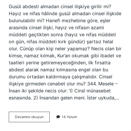
Gusül abdesti almadan cinsel ilişkiye girilir mi?
Hayız ve nifas hâlinde gusül almadan cinsel ilişkide
bulunulabilir mi? Hanefi mezhebine göre, eşler
arasında cinsel ilişki, hayız ve nifasın azami
müddeti geçtikten sonra (hayız ve nifas müddeti
on gün, nifas müddeti kırk gündür) şartsız helal
olur. Cünüp olan kişi neler yapamaz? Necis olan bir
kimse, namaz kılmak, Kur’an okumak gibi ibadet ve
taatleri yerine getiremeyeceğinden, ilk fırsatta
abdest alarak namaz kılmasına engel olan bu
durumu ortadan kaldırmaya çalışmalıdır. Cinsel
ilişkiye girmeden cenabet olur mu? 344. Mesele –
İnsan iki şekilde necis olur: 1) Cinsî münasebet
esnasında. 2) İnsandan gelen meni. İster uykuda,…
Cünüp
Devamını okuyun
14 Yorum
Iken
Cinsel