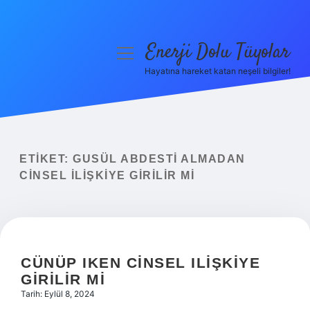
Enerji Dolu Tüyolar
menüyü
aç
Hayatına hareket katan neşeli bilgiler!
Anasayfa
Gizlilik Politikası
Yasal Uyarı
ETIKET:
GUSÜL ABDESTI ALMADAN
CINSEL ILIŞKIYE GIRILIR MI
Hakkımızda
CÜNÜP IKEN CINSEL ILIŞKIYE
GIRILIR MI
Tarih: Eylül 8, 2024