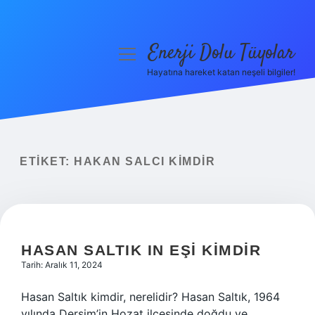
Enerji Dolu Tüyolar
menüyü
aç
Hayatına hareket katan neşeli bilgiler!
Anasayfa
Gizlilik Politikası
Yasal Uyarı
ETIKET:
HAKAN SALCI KIMDIR
Hakkımızda
HASAN SALTIK IN EŞI KIMDIR
Tarih: Aralık 11, 2024
Hasan Saltık kimdir, nerelidir? Hasan Saltık, 1964
yılında Dersim’in Hozat ilçesinde doğdu ve