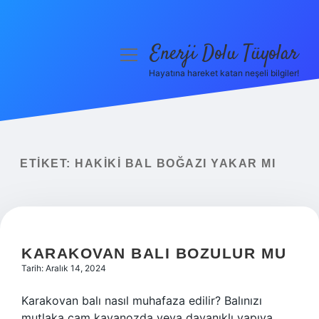
Enerji Dolu Tüyolar
menüyü
aç
Hayatına hareket katan neşeli bilgiler!
Anasayfa
Gizlilik Politikası
Yasal Uyarı
ETIKET:
HAKIKI BAL BOĞAZI YAKAR MI
Hakkımızda
KARAKOVAN BALI BOZULUR MU
Tarih: Aralık 14, 2024
Karakovan balı nasıl muhafaza edilir? Balınızı
mutlaka cam kavanozda veya dayanıklı yapıya