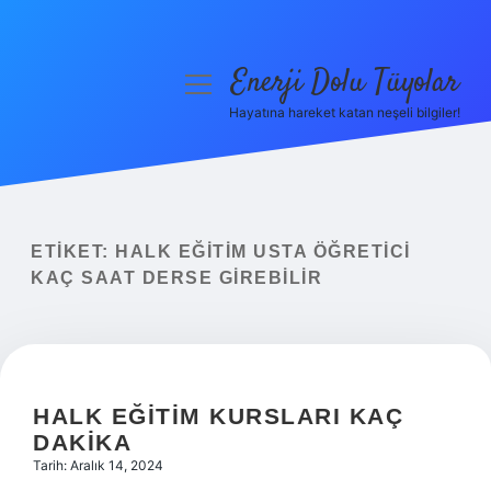
Enerji Dolu Tüyolar
menüyü
aç
Hayatına hareket katan neşeli bilgiler!
Anasayfa
Gizlilik Politikası
Yasal Uyarı
ETIKET:
HALK EĞITIM USTA ÖĞRETICI
KAÇ SAAT DERSE GIREBILIR
Hakkımızda
HALK EĞITIM KURSLARI KAÇ
DAKIKA
Tarih: Aralık 14, 2024