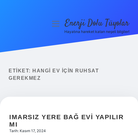
Enerji Dolu Tüyolar
menüyü
aç
Hayatına hareket katan neşeli bilgiler!
Anasayfa
Gizlilik Politikası
Yasal Uyarı
ETIKET:
HANGI EV IÇIN RUHSAT
GEREKMEZ
Hakkımızda
IMARSIZ YERE BAĞ EVI YAPILIR
MI
Tarih: Kasım 17, 2024