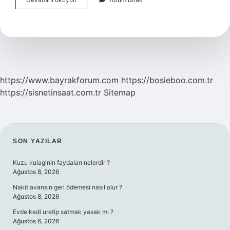
Faizi
Için
Ihtar
Şart
Mı
https://www.bayrakforum.com
https://bosieboo.com.tr
https://sisnetinsaat.com.tr
Sitemap
SIDEBAR
SON YAZILAR
Kuzu kulaginin faydaları nelerdir ?
Ağustos 8, 2026
Nakit avansın geri ödemesi nasıl olur ?
Ağustos 8, 2026
Evde kedi uretip satmak yasak mı ?
Ağustos 6, 2026