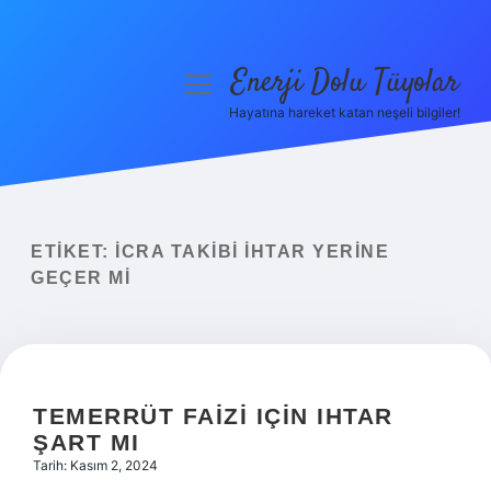
Enerji Dolu Tüyolar
menüyü
aç
Hayatına hareket katan neşeli bilgiler!
Anasayfa
Gizlilik Politikası
Yasal Uyarı
ETIKET:
İCRA TAKIBI IHTAR YERINE
GEÇER MI
Hakkımızda
TEMERRÜT FAIZI IÇIN IHTAR
ŞART MI
Tarih: Kasım 2, 2024