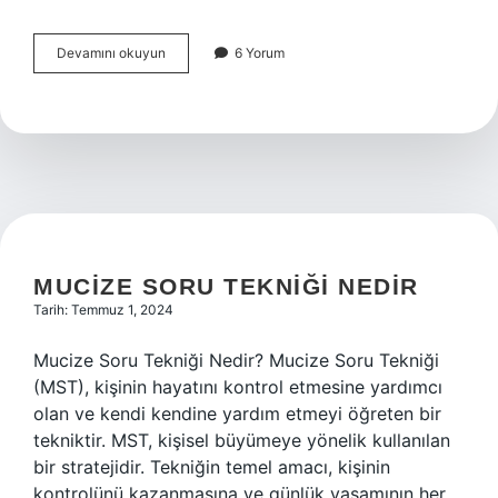
Düşünce
Devamını okuyun
6 Yorum
bozukluğu
ne
demek
MUCIZE SORU TEKNIĞI NEDIR
Tarih: Temmuz 1, 2024
Mucize Soru Tekniği Nedir? Mucize Soru Tekniği
(MST), kişinin hayatını kontrol etmesine yardımcı
olan ve kendi kendine yardım etmeyi öğreten bir
tekniktir. MST, kişisel büyümeye yönelik kullanılan
bir stratejidir. Tekniğin temel amacı, kişinin
kontrolünü kazanmasına ve günlük yaşamının her