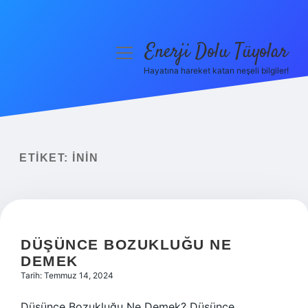
Enerji Dolu Tüyolar
menüyü
aç
Hayatına hareket katan neşeli bilgiler!
Anasayfa
Gizlilik Politikası
Yasal Uyarı
ETIKET:
ININ
Hakkımızda
DÜŞÜNCE BOZUKLUĞU NE
DEMEK
Tarih: Temmuz 14, 2024
Düşünce Bozukluğu Ne Demek? Düşünce