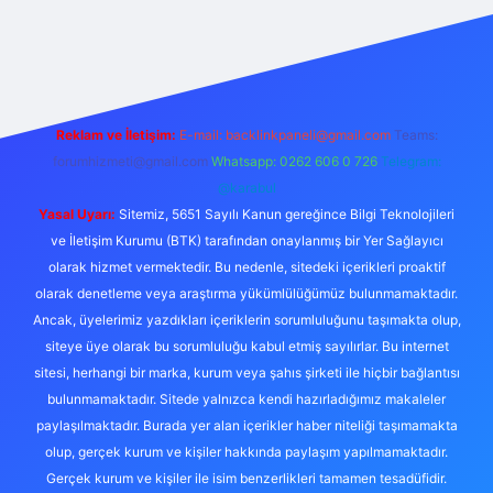
s.org
Reklam ve İletişim:
E-mail:
backlinkpaneli@gmail.com
Teams:
forumhizmeti@gmail.com
Whatsapp: 0262 606 0 726
Telegram:
@karabul
Yasal Uyarı:
Sitemiz, 5651 Sayılı Kanun gereğince Bilgi Teknolojileri
ve İletişim Kurumu (BTK) tarafından onaylanmış bir Yer Sağlayıcı
olarak hizmet vermektedir. Bu nedenle, sitedeki içerikleri proaktif
olarak denetleme veya araştırma yükümlülüğümüz bulunmamaktadır.
Ancak, üyelerimiz yazdıkları içeriklerin sorumluluğunu taşımakta olup,
siteye üye olarak bu sorumluluğu kabul etmiş sayılırlar. Bu internet
sitesi, herhangi bir marka, kurum veya şahıs şirketi ile hiçbir bağlantısı
bulunmamaktadır. Sitede yalnızca kendi hazırladığımız makaleler
paylaşılmaktadır. Burada yer alan içerikler haber niteliği taşımamakta
olup, gerçek kurum ve kişiler hakkında paylaşım yapılmamaktadır.
Gerçek kurum ve kişiler ile isim benzerlikleri tamamen tesadüfidir.