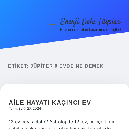
Enerji Dolu Tüyolar
menüyü
aç
Hayatına hareket katan neşeli bilgiler!
Anasayfa
Gizlilik Politikası
Yasal Uyarı
ETIKET:
JÜPITER 9 EVDE NE DEMEK
Hakkımızda
AILE HAYATI KAÇINCI EV
Tarih: Eylül 27, 2024
12 ev neyi anlatır? Astrolojide 12. ev, bilinçaltı da
dahil olmak üzere gizli olan her şeyi temsil eder.