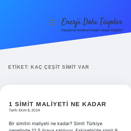
Enerji Dolu Tüyolar
menüyü
aç
Hayatına hareket katan neşeli bilgiler!
Anasayfa
Gizlilik Politikası
Yasal Uyarı
ETIKET:
KAÇ ÇEŞIT SIMIT VAR
Hakkımızda
1 SIMIT MALIYETI NE KADAR
Tarih: Ekim 8, 2024
Bir simitin maliyeti ne kadar? Simit Türkiye
genelinde 12.5 liraya satılıyor. Eskişehir’de simit 9