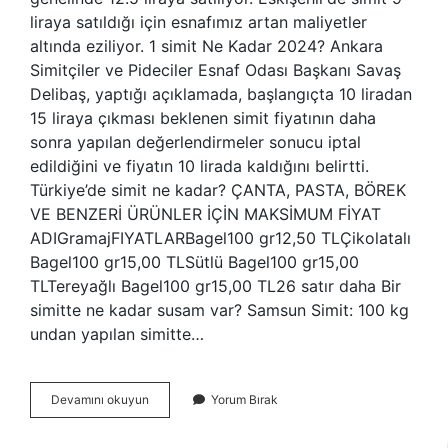
liraya satıldığı için esnafımız artan maliyetler
altında eziliyor. 1 simit Ne Kadar 2024? Ankara
Simitçiler ve Pideciler Esnaf Odası Başkanı Savaş
Delibaş, yaptığı açıklamada, başlangıçta 10 liradan
15 liraya çıkması beklenen simit fiyatının daha
sonra yapılan değerlendirmeler sonucu iptal
edildiğini ve fiyatın 10 lirada kaldığını belirtti.
Türkiye’de simit ne kadar? ÇANTA, PASTA, BÖREK
VE BENZERİ ÜRÜNLER İÇİN MAKSİMUM FİYAT
ADIGramajFIYATLARBagel100 gr12,50 TLÇikolatalı
Bagel100 gr15,00 TLSütlü Bagel100 gr15,00
TLTereyağlı Bagel100 gr15,00 TL26 satır daha Bir
simitte ne kadar susam var? Samsun Simit: 100 kg
undan yapılan simitte…
1
Devamını okuyun
Yorum Bırak
Simit
Maliyeti