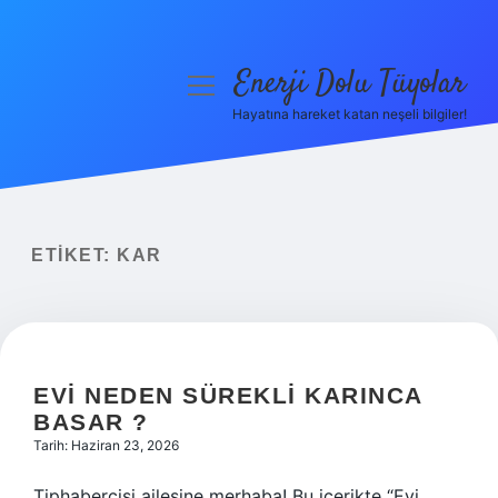
Enerji Dolu Tüyolar
menüyü
aç
Hayatına hareket katan neşeli bilgiler!
Anasayfa
Gizlilik Politikası
Yasal Uyarı
ETIKET:
KAR
Hakkımızda
EVI NEDEN SÜREKLI KARINCA
BASAR ?
Tarih: Haziran 23, 2026
Tiphabercisi ailesine merhaba! Bu içerikte “Evi