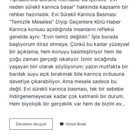
neden sürekli karınca basar” hakkında kapsamlı bir
rehber hazırladık. Evi Sürekli Karınca Basması:
“Temizlik Meselesi” Diyip Geçenlere Kötü Haber
Karınca konusu açıldığında insanların refleksi
genelde aynı: “Evin temiz değildir.” İşte burada
başlıyorum itiraz etmeye. Çünkü bu kadar yüzeysel
bir açıklama, hem konuyu basitleştiriyor hem de
çoğu zaman gerçeği ıskalıyor. İzmir sıcağında
yaşayan biri olarak söylüyorum; yazın mutfakta bir
bardak suyu açık bırakmak bile karınca ordusuna
davetiye çıkarabiliyor. Ama mesele sadece bu
değil. Evi sürekli karınca basması, tek bir sebebe
indirgenemeyecek kadar çok katmanlı bir durum.
Hem biyolojik bir gerçeklik var hem de bizim ev…
Evi
Devamını okuyun
Yorum Bırak
neden
sürekli