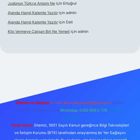
Judonun Türkçe Anlamı Ne
için
Ertuğrul
Ajanda Hangi Kalemle Yazılır
için
admin
Ajanda Hangi Kalemle Yazılır
için
Deli
Kilo Vermeye Çalışan Biri Ne Yemeli
için
admin
org
Reklam ve İletişim:
E-mail:
backlinkpaneli@gmail.com
Teams:
forumhizmeti@gmail.com
Whatsapp: 0262 606 0 726
Telegram:
@karabul
Yasal Uyarı:
Sitemiz, 5651 Sayılı Kanun gereğince Bilgi Teknolojileri
ve İletişim Kurumu (BTK) tarafından onaylanmış bir Yer Sağlayıcı