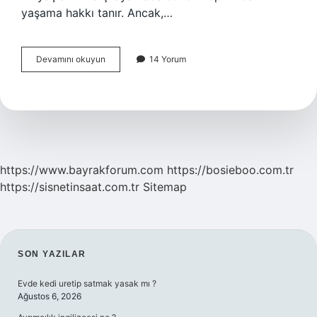
yaşama hakkı tanır. Ancak,…
Çelişki
Devamını okuyun
14 Yorum
ne
demek
örnek
https://www.bayrakforum.com
https://bosieboo.com.tr
https://sisnetinsaat.com.tr
Sitemap
SIDEBAR
SON YAZILAR
Evde kedi uretip satmak yasak mı ?
Ağustos 6, 2026