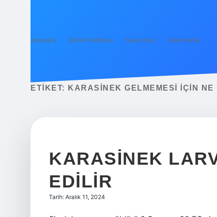
Anasayfa
Gizlilik Politikası
Yasal Uyarı
Hakkımızda
ETIKET:
KARASINEK GELMEMESI IÇIN NE
KARASINEK LARV
EDILIR
Tarih: Aralık 11, 2024