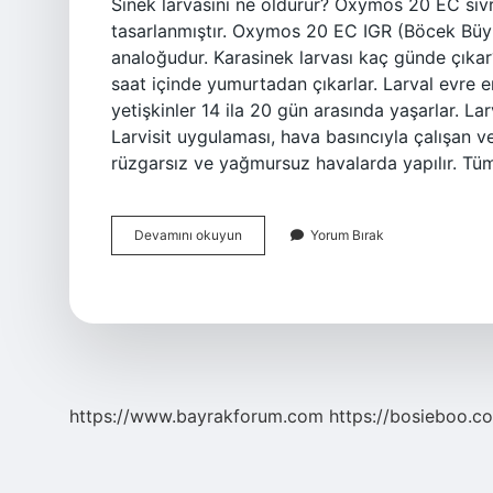
Sinek larvasını ne öldürür? Oxymos 20 EC sivri
tasarlanmıştır. Oxymos 20 EC IGR (Böcek Büy
analoğudur. Karasinek larvası kaç günde çıkar?
saat içinde yumurtadan çıkarlar. Larval evre 
yetişkinler 14 ila 20 gün arasında yaşarlar. La
Larvisit uygulaması, hava basıncıyla çalışan ve
rüzgarsız ve yağmursuz havalarda yapılır. Tüm s
Karasinek
Devamını okuyun
Yorum Bırak
Larvası
Nasıl
Yok
Edilir
https://www.bayrakforum.com
https://bosieboo.co