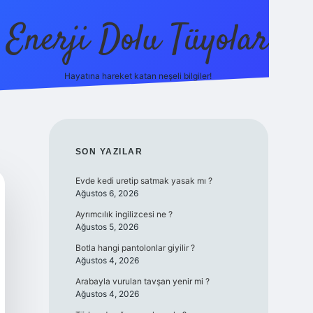
Enerji Dolu Tüyolar
Hayatına hareket katan neşeli bilgiler!
grandoperabet giriş
elexbett.net
tulipbetgiris.o
SIDEBAR
SON YAZILAR
Evde kedi uretip satmak yasak mı ?
Ağustos 6, 2026
Ayrımcılık ingilizcesi ne ?
Ağustos 5, 2026
Botla hangi pantolonlar giyilir ?
Ağustos 4, 2026
Arabayla vurulan tavşan yenir mi ?
Ağustos 4, 2026