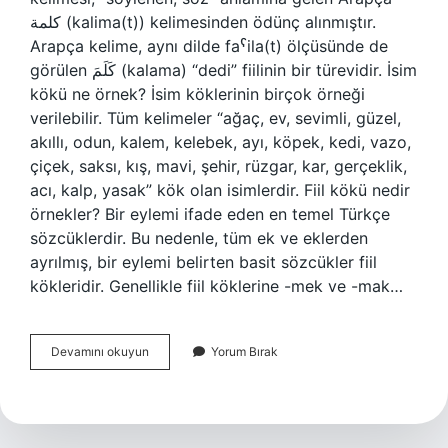
كلمة (kalima(t)) kelimesinden ödünç alınmıştır.
Arapça kelime, aynı dilde faˁila(t) ölçüsünde de
görülen كَلَمَ (kalama) “dedi” fiilinin bir türevidir. İsim
kökü ne örnek? İsim köklerinin birçok örneği
verilebilir. Tüm kelimeler “ağaç, ev, sevimli, güzel,
akıllı, odun, kalem, kelebek, ayı, köpek, kedi, vazo,
çiçek, saksı, kış, mavi, şehir, rüzgar, kar, gerçeklik,
acı, kalp, yasak” kök olan isimlerdir. Fiil kökü nedir
örnekler? Bir eylemi ifade eden en temel Türkçe
sözcüklerdir. Bu nedenle, tüm ek ve eklerden
ayrılmış, bir eylemi belirten basit sözcükler fiil
kökleridir. Genellikle fiil köklerine -mek ve -mak…
Kelime
Devamını okuyun
Yorum Bırak
Kökü
Nedir
Örnek