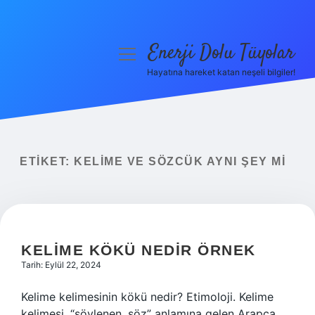
Enerji Dolu Tüyolar
menüyü
aç
Hayatına hareket katan neşeli bilgiler!
Anasayfa
Gizlilik Politikası
Yasal Uyarı
ETIKET:
KELIME VE SÖZCÜK AYNI ŞEY MI
Hakkımızda
KELIME KÖKÜ NEDIR ÖRNEK
Tarih: Eylül 22, 2024
Kelime kelimesinin kökü nedir? Etimoloji. Kelime
kelimesi, “söylenen, söz” anlamına gelen Arapça