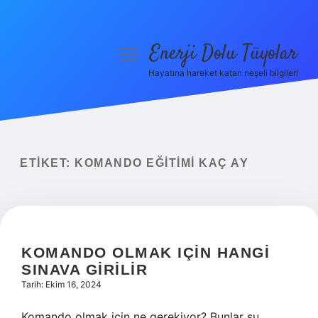
Enerji Dolu Tüyolar
menüyü
aç
Hayatına hareket katan neşeli bilgiler!
Anasayfa
Gizlilik Politikası
Yasal Uyarı
ETIKET:
KOMANDO EĞITIMI KAÇ AY
Hakkımızda
KOMANDO OLMAK IÇIN HANGI
SINAVA GIRILIR
Tarih: Ekim 16, 2024
Komando olmak için ne gerekiyor? Bunlar şu