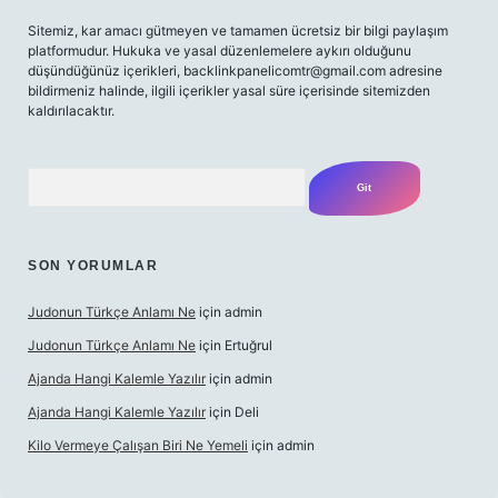
Sitemiz, kar amacı gütmeyen ve tamamen ücretsiz bir bilgi paylaşım
platformudur. Hukuka ve yasal düzenlemelere aykırı olduğunu
düşündüğünüz içerikleri,
backlinkpanelicomtr@gmail.com
adresine
bildirmeniz halinde, ilgili içerikler yasal süre içerisinde sitemizden
kaldırılacaktır.
Arama
SON YORUMLAR
Judonun Türkçe Anlamı Ne
için
admin
Judonun Türkçe Anlamı Ne
için
Ertuğrul
Ajanda Hangi Kalemle Yazılır
için
admin
Ajanda Hangi Kalemle Yazılır
için
Deli
Kilo Vermeye Çalışan Biri Ne Yemeli
için
admin