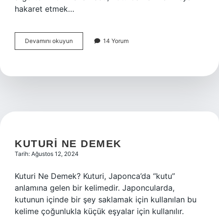
hakaret etmek…
Faka
Devamını okuyun
14 Yorum
bastı
ne
demek
KUTURI NE DEMEK
Tarih: Ağustos 12, 2024
Kuturi Ne Demek? Kuturi, Japonca’da “kutu”
anlamına gelen bir kelimedir. Japoncularda,
kutunun içinde bir şey saklamak için kullanılan bu
kelime çoğunlukla küçük eşyalar için kullanılır.