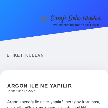
Enerji Dolu Tüyolar
menüyü
aç
Hayatına hareket katan neşeli bilgiler!
Anasayfa
Gizlilik Politikası
Yasal Uyarı
ETIKET:
KULLAN
Hakkımızda
ARGON ILE NE YAPILIR
Tarih: Nisan 17, 2025
Argon kaynağı ile neler yapılır? İnert gaz koruması,
çelik gibi yüksek mukavemet ve dayanıklılık