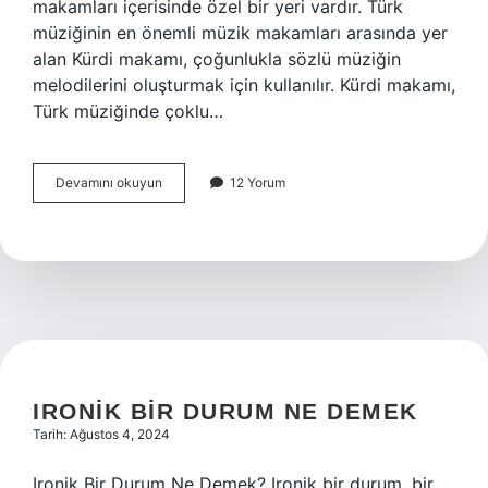
makamları içerisinde özel bir yeri vardır. Türk
müziğinin en önemli müzik makamları arasında yer
alan Kürdi makamı, çoğunlukla sözlü müziğin
melodilerini oluşturmak için kullanılır. Kürdi makamı,
Türk müziğinde çoklu…
Kürdi
Devamını okuyun
12 Yorum
makamı
ne
demek
IRONIK BIR DURUM NE DEMEK
Tarih: Ağustos 4, 2024
Ironik Bir Durum Ne Demek? Ironik bir durum, bir