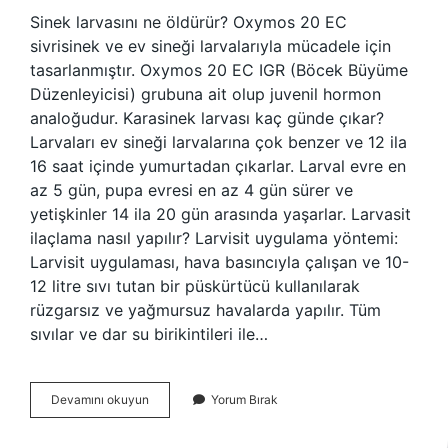
Sinek larvasını ne öldürür? Oxymos 20 EC
sivrisinek ve ev sineği larvalarıyla mücadele için
tasarlanmıştır. Oxymos 20 EC IGR (Böcek Büyüme
Düzenleyicisi) grubuna ait olup juvenil hormon
analoğudur. Karasinek larvası kaç günde çıkar?
Larvaları ev sineği larvalarına çok benzer ve 12 ila
16 saat içinde yumurtadan çıkarlar. Larval evre en
az 5 gün, pupa evresi en az 4 gün sürer ve
yetişkinler 14 ila 20 gün arasında yaşarlar. Larvasit
ilaçlama nasıl yapılır? Larvisit uygulama yöntemi:
Larvisit uygulaması, hava basıncıyla çalışan ve 10-
12 litre sıvı tutan bir püskürtücü kullanılarak
rüzgarsız ve yağmursuz havalarda yapılır. Tüm
sıvılar ve dar su birikintileri ile…
Karasinek
Devamını okuyun
Yorum Bırak
Larvası
Nasıl