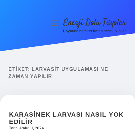
Enerji Dolu Tüyolar
menüyü
aç
Hayatına hareket katan neşeli bilgiler!
Anasayfa
Gizlilik Politikası
Yasal Uyarı
ETIKET:
LARVASIT UYGULAMASI NE
ZAMAN YAPILIR
Hakkımızda
KARASINEK LARVASI NASIL YOK
EDILIR
Tarih: Aralık 11, 2024