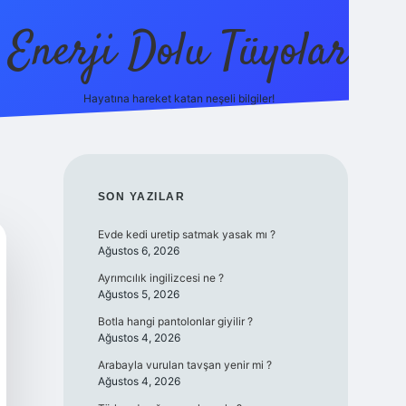
Enerji Dolu Tüyolar
Hayatına hareket katan neşeli bilgiler!
grandoperabet giriş
elexbett.net
tulipbetgiris.org
SIDEBAR
SON YAZILAR
Evde kedi uretip satmak yasak mı ?
Ağustos 6, 2026
Ayrımcılık ingilizcesi ne ?
Ağustos 5, 2026
Botla hangi pantolonlar giyilir ?
Ağustos 4, 2026
Arabayla vurulan tavşan yenir mi ?
Ağustos 4, 2026