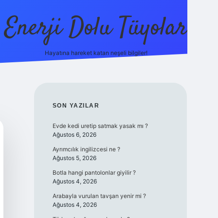
Enerji Dolu Tüyolar
Hayatına hareket katan neşeli bilgiler!
grandoperabet giriş
elexbett.net
tulipbetgiris.org
SIDEBAR
SON YAZILAR
Evde kedi uretip satmak yasak mı ?
Ağustos 6, 2026
Ayrımcılık ingilizcesi ne ?
Ağustos 5, 2026
Botla hangi pantolonlar giyilir ?
Ağustos 4, 2026
Arabayla vurulan tavşan yenir mi ?
Ağustos 4, 2026