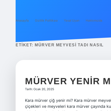
Anasayfa
Gizlilik Politikası
Yasal Uyarı
Hakkımızda
ETIKET:
MÜRVER MEYVESI TADI NASIL
MÜRVER YENIR M
Tarih: Ocak 20, 2025
Kara mürver çiğ yenir mi? Kara mürver meyvele
çiçekleri ve meyveleri kara mürver çayında kul