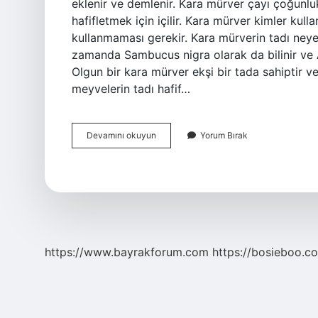
eklenir ve demlenir. Kara mürver çayı çoğunluk
hafifletmek için içilir. Kara mürver kimler kull
kullanmaması gerekir. Kara mürverin tadı ney
zamanda Sambucus nigra olarak da bilinir ve 
Olgun bir kara mürver ekşi bir tada sahiptir v
meyvelerin tadı hafif…
Mürver
Devamını okuyun
Yorum Bırak
Yenir
Mı
https://www.bayrakforum.com
https://bosieboo.co