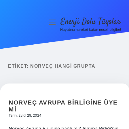
Enerji Dolu Tüyolar
menüyü
aç
Hayatına hareket katan neşeli bilgiler!
Anasayfa
Gizlilik Politikası
Yasal Uyarı
ETIKET:
NORVEÇ HANGI GRUPTA
Hakkımızda
NORVEÇ AVRUPA BIRLIGINE ÜYE
MI
Tarih: Eylül 29, 2024
Norveç Avrupa Birliğine bağlı mı? Avrupa Birliği’nin