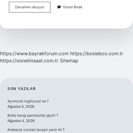
Norveç
Devamını okuyun
Yorum Bırak
Avrupa
Birligine
Üye
Mi
https://www.bayrakforum.com
https://bosieboo.com.tr
https://sisnetinsaat.com.tr
Sitemap
SIDEBAR
SON YAZILAR
Ayrımcılık ingilizcesi ne ?
Ağustos 5, 2026
Botla hangi pantolonlar giyilir ?
Ağustos 4, 2026
Arabayla vurulan tavşan yenir mi ?