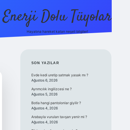
Enerji Dolu Tüyolar
Hayatına hareket katan neşeli bilgiler!
grandoperabet giriş
elexbett.net
tulipbetgiris.org
SIDEBAR
SON YAZILAR
Evde kedi uretip satmak yasak mı ?
Ağustos 6, 2026
Ayrımcılık ingilizcesi ne ?
Ağustos 5, 2026
Botla hangi pantolonlar giyilir ?
Ağustos 4, 2026
Arabayla vurulan tavşan yenir mi ?
Ağustos 4, 2026