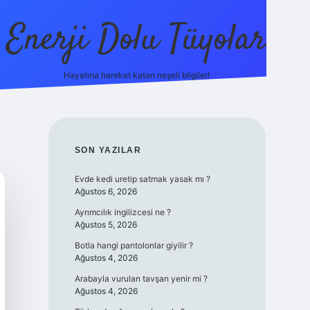
Enerji Dolu Tüyolar
Hayatına hareket katan neşeli bilgiler!
grandoperabet giriş
elexbett.net
tulipbetgiris.org
SIDEBAR
SON YAZILAR
Evde kedi uretip satmak yasak mı ?
Ağustos 6, 2026
Ayrımcılık ingilizcesi ne ?
Ağustos 5, 2026
Botla hangi pantolonlar giyilir ?
Ağustos 4, 2026
Arabayla vurulan tavşan yenir mi ?
Ağustos 4, 2026