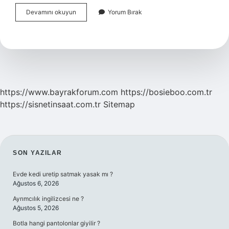
Osmanlının
Devamını okuyun
Yorum Bırak
Ilk
Örfi
Vergisi
Nedir
https://www.bayrakforum.com
https://bosieboo.com.tr
https://sisnetinsaat.com.tr
Sitemap
SIDEBAR
SON YAZILAR
Evde kedi uretip satmak yasak mı ?
Ağustos 6, 2026
Ayrımcılık ingilizcesi ne ?
Ağustos 5, 2026
Botla hangi pantolonlar giyilir ?