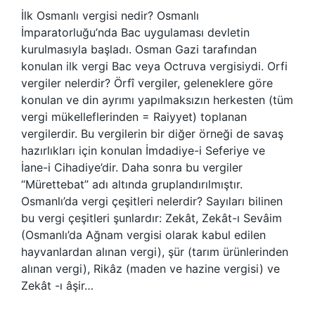
İlk Osmanlı vergisi nedir? Osmanlı
İmparatorluğu’nda Bac uygulaması devletin
kurulmasıyla başladı. Osman Gazi tarafından
konulan ilk vergi Bac veya Octruva vergisiydi. Orfi
vergiler nelerdir? Örfî vergiler, geleneklere göre
konulan ve din ayrımı yapılmaksızın herkesten (tüm
vergi mükelleflerinden = Raiyyet) toplanan
vergilerdir. Bu vergilerin bir diğer örneği de savaş
hazırlıkları için konulan İmdadiye-i Seferiye ve
İane-i Cihadiye’dir. Daha sonra bu vergiler
“Mürettebat” adı altında gruplandırılmıştır.
Osmanlı’da vergi çeşitleri nelerdir? Sayıları bilinen
bu vergi çeşitleri şunlardır: Zekât, Zekât-ı Sevâim
(Osmanlı’da Ağnam vergisi olarak kabul edilen
hayvanlardan alınan vergi), şür (tarım ürünlerinden
alınan vergi), Rikâz (maden ve hazine vergisi) ve
Zekât -ı âşir…