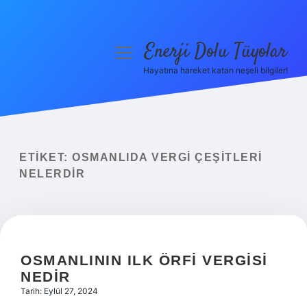
Enerji Dolu Tüyolar
menüyü
aç
Hayatına hareket katan neşeli bilgiler!
Anasayfa
Gizlilik Politikası
Yasal Uyarı
ETIKET:
OSMANLIDA VERGI ÇEŞITLERI
NELERDIR
Hakkımızda
OSMANLININ ILK ÖRFI VERGISI
NEDIR
Tarih: Eylül 27, 2024