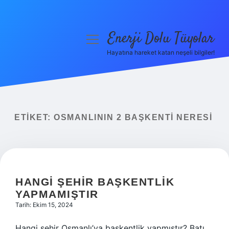
Enerji Dolu Tüyolar
menüyü
aç
Hayatına hareket katan neşeli bilgiler!
Anasayfa
Gizlilik Politikası
Yasal Uyarı
ETIKET:
OSMANLININ 2 BAŞKENTI NERESI
Hakkımızda
HANGI ŞEHIR BAŞKENTLIK
YAPMAMIŞTIR
Tarih: Ekim 15, 2024
Hangi şehir Osmanlı’ya başkentlik yapmıştır? Batı