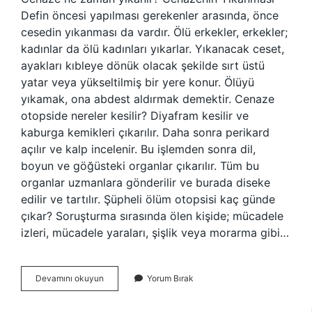
Defin öncesi yapılması gerekenler arasında, önce
cesedin yıkanması da vardır. Ölü erkekler, erkekler;
kadınlar da ölü kadınları yıkarlar. Yıkanacak ceset,
ayakları kıbleye dönük olacak şekilde sırt üstü
yatar veya yükseltilmiş bir yere konur. Ölüyü
yıkamak, ona abdest aldırmak demektir. Cenaze
otopside nereler kesilir? Diyafram kesilir ve
kaburga kemikleri çıkarılır. Daha sonra perikard
açılır ve kalp incelenir. Bu işlemden sonra dil,
boyun ve göğüsteki organlar çıkarılır. Tüm bu
organlar uzmanlara gönderilir ve burada diseke
edilir ve tartılır. Şüpheli ölüm otopsisi kaç günde
çıkar? Soruşturma sırasında ölen kişide; mücadele
izleri, mücadele yaraları, şişlik veya morarma gibi…
Otopsiden
Devamını okuyun
Yorum Bırak
Sonra
Cenaze