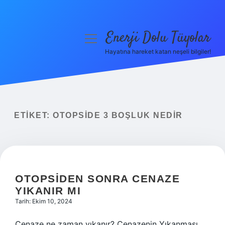
Enerji Dolu Tüyolar
menüyü
aç
Hayatına hareket katan neşeli bilgiler!
Anasayfa
Gizlilik Politikası
Yasal Uyarı
ETIKET:
OTOPSIDE 3 BOŞLUK NEDIR
Hakkımızda
OTOPSIDEN SONRA CENAZE
YIKANIR MI
Tarih: Ekim 10, 2024
Cenaze ne zaman yıkanır? Cenazenin Yıkanması