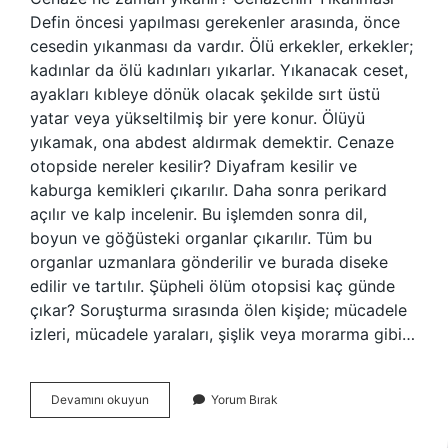
Defin öncesi yapılması gerekenler arasında, önce
cesedin yıkanması da vardır. Ölü erkekler, erkekler;
kadınlar da ölü kadınları yıkarlar. Yıkanacak ceset,
ayakları kıbleye dönük olacak şekilde sırt üstü
yatar veya yükseltilmiş bir yere konur. Ölüyü
yıkamak, ona abdest aldırmak demektir. Cenaze
otopside nereler kesilir? Diyafram kesilir ve
kaburga kemikleri çıkarılır. Daha sonra perikard
açılır ve kalp incelenir. Bu işlemden sonra dil,
boyun ve göğüsteki organlar çıkarılır. Tüm bu
organlar uzmanlara gönderilir ve burada diseke
edilir ve tartılır. Şüpheli ölüm otopsisi kaç günde
çıkar? Soruşturma sırasında ölen kişide; mücadele
izleri, mücadele yaraları, şişlik veya morarma gibi…
Otopsiden
Devamını okuyun
Yorum Bırak
Sonra
Cenaze