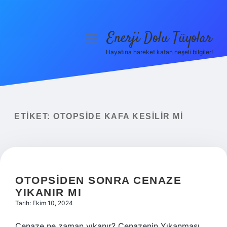
Enerji Dolu Tüyolar
menüyü
aç
Hayatına hareket katan neşeli bilgiler!
Anasayfa
Gizlilik Politikası
Yasal Uyarı
ETIKET:
OTOPSIDE KAFA KESILIR MI
Hakkımızda
OTOPSIDEN SONRA CENAZE
YIKANIR MI
Tarih: Ekim 10, 2024
Cenaze ne zaman yıkanır? Cenazenin Yıkanması