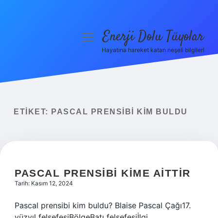
Enerji Dolu Tüyolar
menüyü
aç
Hayatına hareket katan neşeli bilgiler!
Anasayfa
Gizlilik Politikası
Yasal Uyarı
ETIKET:
PASCAL PRENSIBI KIM BULDU
Hakkımızda
PASCAL PRENSIBI KIME AITTIR
Tarih: Kasım 12, 2024
Pascal prensibi kim buldu? Blaise Pascal Çağı17.
yüzyıl felsefesiBölgeBatı felsefesiİlgi