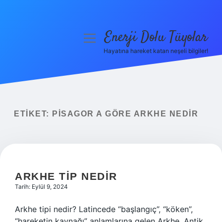
Enerji Dolu Tüyolar
menüyü
aç
Hayatına hareket katan neşeli bilgiler!
Anasayfa
Gizlilik Politikası
Yasal Uyarı
ETIKET:
PISAGOR A GÖRE ARKHE NEDIR
Hakkımızda
ARKHE TIP NEDIR
Tarih: Eylül 9, 2024
Arkhe tipi nedir? Latincede “başlangıç”, “köken”,
“hareketin kaynağı” anlamlarına gelen Arkhe, Antik