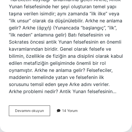
Yunan felsefesinde her şeyi oluşturan temel yapı
taşına verilen isimdir; aynı zamanda “ilk ilke” veya
“ilk unsur” olarak da düşünülebilir. Arkhe ne anlama
gelir? Arkhe (ἀρχή) (Yunancada “başlangıç”, “ilk”,
“ilk neden” anlamına gelir) Batı felsefesinin ve
Sokrates öncesi antik Yunan felsefesinin en önemli
kavramlarından biridir. Genel olarak felsefe ve
bilimin, özellikle de fiziğin ana disiplini olarak kabul
edilen metafiziğin gelişiminde önemli bir rol
oynamıştır. Arkhe ne anlama gelir? Felsefeciler,
maddenin temelinde yatan ve felsefenin ilk
sorusunu temsil eden şeye Arke adını verirler.
Arkhe problemi nedir? Antik Yunan felsefesinin…
Arkhe
Devamını okuyun
14 Yorum
Tip
Nedir