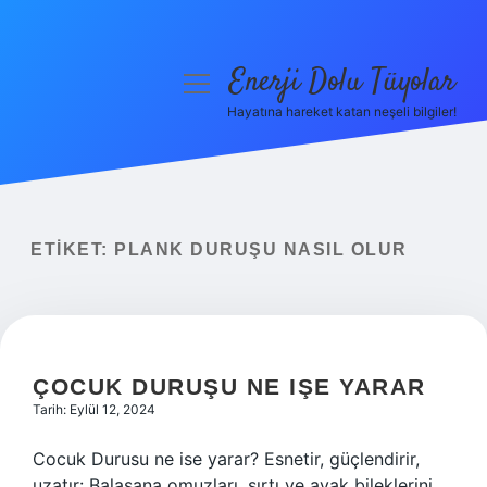
Enerji Dolu Tüyolar
menüyü
aç
Hayatına hareket katan neşeli bilgiler!
Anasayfa
Gizlilik Politikası
Yasal Uyarı
ETIKET:
PLANK DURUŞU NASIL OLUR
Hakkımızda
ÇOCUK DURUŞU NE IŞE YARAR
Tarih: Eylül 12, 2024
Cocuk Durusu ne ise yarar? Esnetir, güçlendirir,
uzatır: Balasana omuzları, sırtı ve ayak bileklerini