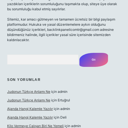
yazdıkları içeriklerin sorumluluğunu taşımakta olup, siteye üye olarak
bu sorumluluğu kabul etmiş sayılırlar.
Sitemiz, kar amacı gütmeyen ve tamamen ücretsiz bir bilgi paylaşım
platformudur. Hukuka ve yasal düzenlemelere aykırı olduğunu
düşündüğünüz içerikleri,
backlinkpanelicomtr@gmail.com
adresine
bildirmeniz halinde, ilgili içerikler yasal süre içerisinde sitemizden
kaldırılacaktır.
Arama
SON YORUMLAR
Judonun Türkçe Anlamı Ne
için
admin
Judonun Türkçe Anlamı Ne
için
Ertuğrul
Ajanda Hangi Kalemle Yazılır
için
admin
Ajanda Hangi Kalemle Yazılır
için
Deli
Kilo Vermeye Çalışan Biri Ne Yemeli
için
admin