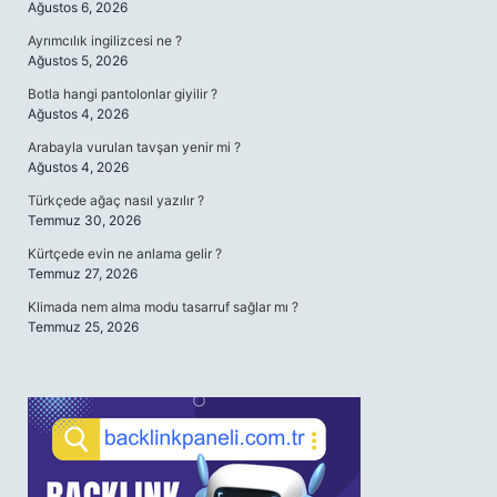
Ağustos 6, 2026
Ayrımcılık ingilizcesi ne ?
Ağustos 5, 2026
Botla hangi pantolonlar giyilir ?
Ağustos 4, 2026
Arabayla vurulan tavşan yenir mi ?
Ağustos 4, 2026
Türkçede ağaç nasıl yazılır ?
Temmuz 30, 2026
Kürtçede evin ne anlama gelir ?
Temmuz 27, 2026
Klimada nem alma modu tasarruf sağlar mı ?
Temmuz 25, 2026