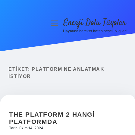
Enerji Dolu Tüyolar
menüyü
aç
Hayatına hareket katan neşeli bilgiler!
Anasayfa
Gizlilik Politikası
Yasal Uyarı
ETIKET:
PLATFORM NE ANLATMAK
ISTIYOR
Hakkımızda
THE PLATFORM 2 HANGI
PLATFORMDA
Tarih: Ekim 14, 2024