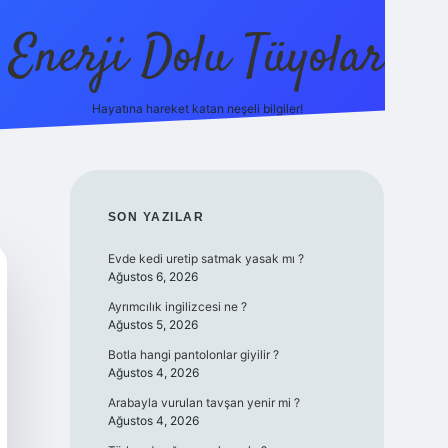
Enerji Dolu Tüyolar
Hayatına hareket katan neşeli bilgiler!
grandoperabet giriş
elexbett.net
tulipbetgiris.org
SIDEBAR
SON YAZILAR
Evde kedi uretip satmak yasak mı ?
Ağustos 6, 2026
Ayrımcılık ingilizcesi ne ?
Ağustos 5, 2026
Botla hangi pantolonlar giyilir ?
Ağustos 4, 2026
Arabayla vurulan tavşan yenir mi ?
Ağustos 4, 2026