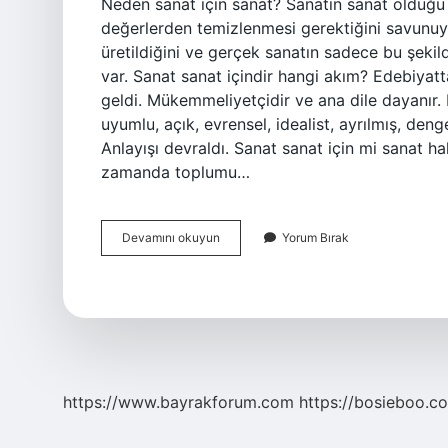
Neden sanat için sanat? Sanatın sanat olduğu f
değerlerden temizlenmesi gerektiğini savunuyor
üretildiğini ve gerçek sanatın sadece bu şekil
var. Sanat sanat içindir hangi akım? Edebiyat
geldi. Mükemmeliyetçidir ve ana dile dayanır. Bi
uyumlu, açık, evrensel, idealist, ayrılmış, deng
Anlayışı devraldı. Sanat sanat için mi sanat ha
zamanda toplumu…
Sanat
Devamını okuyun
Yorum Bırak
Sanat
Içindir
Ne
Anlama
Gelir
https://www.bayrakforum.com
https://bosieboo.co