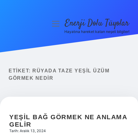
Enerji Dolu Tüyolar
menüyü
aç
Hayatına hareket katan neşeli bilgiler!
Anasayfa
Gizlilik Politikası
Yasal Uyarı
ETIKET:
RÜYADA TAZE YEŞIL ÜZÜM
GÖRMEK NEDIR
Hakkımızda
YEŞIL BAĞ GÖRMEK NE ANLAMA
GELIR
Tarih: Aralık 13, 2024