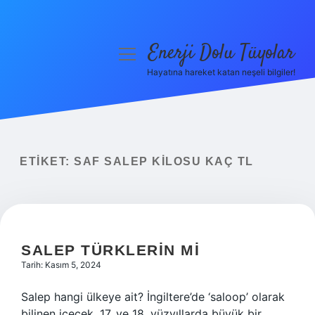
Enerji Dolu Tüyolar
menüyü
aç
Hayatına hareket katan neşeli bilgiler!
Anasayfa
Gizlilik Politikası
Yasal Uyarı
ETIKET:
SAF SALEP KILOSU KAÇ TL
Hakkımızda
SALEP TÜRKLERIN MI
Tarih: Kasım 5, 2024
Salep hangi ülkeye ait? İngiltere’de ‘saloop’ olarak
bilinen içecek, 17. ve 18. yüzyıllarda büyük bir