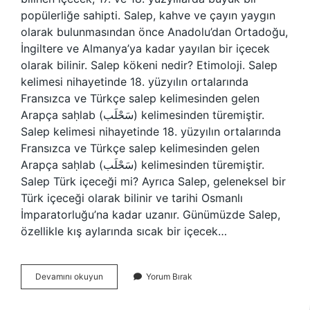
popülerliğe sahipti. Salep, kahve ve çayın yaygın
olarak bulunmasından önce Anadolu’dan Ortadoğu,
İngiltere ve Almanya’ya kadar yayılan bir içecek
olarak bilinir. Salep kökeni nedir? Etimoloji. Salep
kelimesi nihayetinde 18. yüzyılın ortalarında
Fransızca ve Türkçe salep kelimesinden gelen
Arapça saḥlab (سَحْلَب) kelimesinden türemiştir.
Salep kelimesi nihayetinde 18. yüzyılın ortalarında
Fransızca ve Türkçe salep kelimesinden gelen
Arapça saḥlab (سَحْلَب) kelimesinden türemiştir.
Salep Türk içeceği mi? Ayrıca Salep, geleneksel bir
Türk içeceği olarak bilinir ve tarihi Osmanlı
İmparatorluğu’na kadar uzanır. Günümüzde Salep,
özellikle kış aylarında sıcak bir içecek…
Salep
Devamını okuyun
Yorum Bırak
Türklerin
Mi