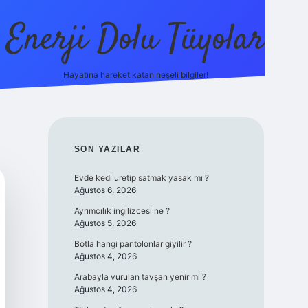
Enerji Dolu Tüyolar
Hayatına hareket katan neşeli bilgiler!
grandoperabet giriş
elexbett.net
tulipbetgiris.org
SIDEBAR
SON YAZILAR
Evde kedi uretip satmak yasak mı ?
Ağustos 6, 2026
Ayrımcılık ingilizcesi ne ?
Ağustos 5, 2026
Botla hangi pantolonlar giyilir ?
Ağustos 4, 2026
Arabayla vurulan tavşan yenir mi ?
Ağustos 4, 2026