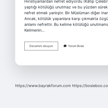
Hıristiyanlardan nefret ediyordu (Kâtip Çeleb
yaptığı kötülüğü unutmaz ve bu yüzden sürekli
nefret etmek yanlıştır. Bir Müslüman diğer inana
Ancak, kötülük yapanlara karşı çıkmakta özg
anlamı nefrettir. Bu kelime kötülüğü unutmama
Kelimenin…
Buğuş
Devamını okuyun
Yorum Bırak
Ne
Anlama
Gelir
https://www.bayrakforum.com
https://bosieboo.co