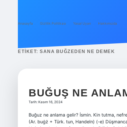
Anasayfa
Gizlilik Politikası
Yasal Uyarı
Hakkımızda
ETIKET:
SANA BUĞZEDEN NE DEMEK
BUĞUŞ NE ANLA
Tarih: Kasım 16, 2024
Buğuz ne anlama gelir? İsmin. Kin tutma, nefre
(Ar. buġż + Türk. tun, Handeln) (-e) Düşman