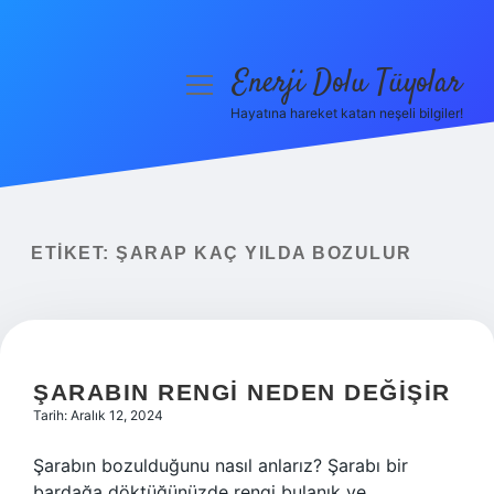
Enerji Dolu Tüyolar
menüyü
aç
Hayatına hareket katan neşeli bilgiler!
Anasayfa
Gizlilik Politikası
Yasal Uyarı
ETIKET:
ŞARAP KAÇ YILDA BOZULUR
Hakkımızda
ŞARABIN RENGI NEDEN DEĞIŞIR
Tarih: Aralık 12, 2024
Şarabın bozulduğunu nasıl anlarız? Şarabı bir
bardağa döktüğünüzde rengi bulanık ve