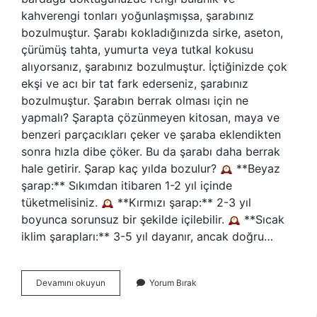
kahverengi tonları yoğunlaşmışsa, şarabınız
bozulmuştur. Şarabı kokladığınızda sirke, aseton,
çürümüş tahta, yumurta veya tutkal kokusu
alıyorsanız, şarabınız bozulmuştur. İçtiğinizde çok
ekşi ve acı bir tat fark ederseniz, şarabınız
bozulmuştur. Şarabın berrak olması için ne
yapmalı? Şarapta çözünmeyen kitosan, maya ve
benzeri parçacıkları çeker ve şaraba eklendikten
sonra hızla dibe çöker. Bu da şarabı daha berrak
hale getirir. Şarap kaç yılda bozulur?
**Beyaz
şarap:** Sıkımdan itibaren 1-2 yıl içinde
tüketmelisiniz.
**Kırmızı şarap:** 2-3 yıl
boyunca sorunsuz bir şekilde içilebilir.
**Sıcak
iklim şarapları:** 3-5 yıl dayanır, ancak doğru…
Şarabın
Devamını okuyun
Yorum Bırak
Rengi
Neden