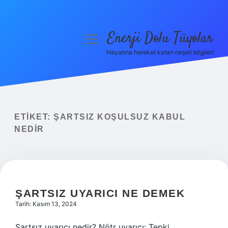
Enerji Dolu Tüyolar
menüyü
aç
Hayatına hareket katan neşeli bilgiler!
Anasayfa
Gizlilik Politikası
Yasal Uyarı
ETIKET:
ŞARTSIZ KOŞULSUZ KABUL
NEDIR
Hakkımızda
ŞARTSIZ UYARICI NE DEMEK
Tarih: Kasım 13, 2024
Şartsız uyarıcı nedir? Nötr uyarıcı: Tepki