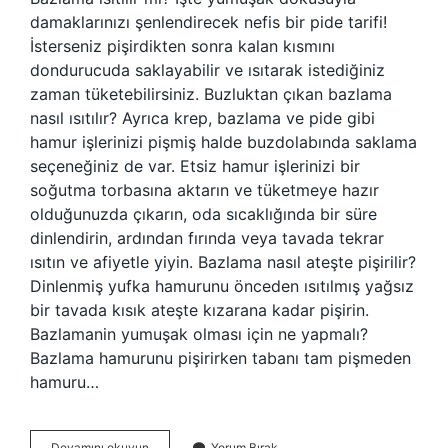
damaklarınızı şenlendirecek nefis bir pide tarifi!
İsterseniz pişirdikten sonra kalan kısmını
dondurucuda saklayabilir ve ısıtarak istediğiniz
zaman tüketebilirsiniz. Buzluktan çıkan bazlama
nasıl ısıtılır? Ayrıca krep, bazlama ve pide gibi
hamur işlerinizi pişmiş halde buzdolabında saklama
seçeneğiniz de var. Etsiz hamur işlerinizi bir
soğutma torbasına aktarın ve tüketmeye hazır
olduğunuzda çıkarın, oda sıcaklığında bir süre
dinlendirin, ardından fırında veya tavada tekrar
ısıtın ve afiyetle yiyin. Bazlama nasıl ateşte pişirilir?
Dinlenmiş yufka hamurunu önceden ısıtılmış yağsız
bir tavada kısık ateşte kızarana kadar pişirin.
Bazlamanin yumuşak olması için ne yapmalı?
Bazlama hamurunu pişirirken tabanı tam pişmeden
hamuru…
Bazlama
Devamını okuyun
Yorum Bırak