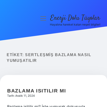
Enerji Dolu Tüyolar
menüyü
aç
Hayatına hareket katan neşeli bilgiler!
Anasayfa
Gizlilik Politikası
Yasal Uyarı
ETIKET:
SERTLEŞMIŞ BAZLAMA NASIL
YUMUŞATILIR
Hakkımızda
BAZLAMA ISITILIR MI
Tarih: Aralık 11, 2024
Bazlama isitilir mi? İşte yumuşak dokusuyla