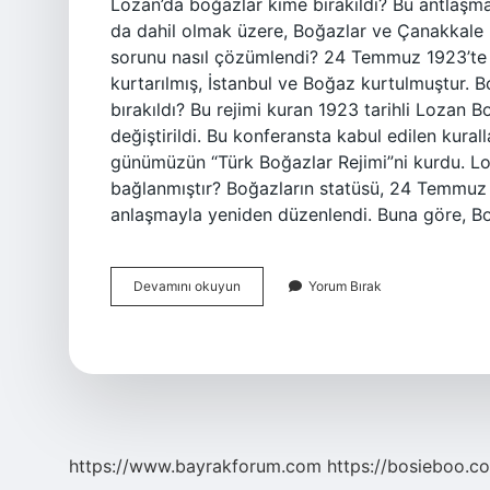
Lozan’da boğazlar kime bırakıldı? Bu antlaşm
da dahil olmak üzere, Boğazlar ve Çanakkale 
sorunu nasıl çözümlendi? 24 Temmuz 1923’te
kurtarılmış, İstanbul ve Boğaz kurtulmuştur. B
bırakıldı? Bu rejimi kuran 1923 tarihli Lozan
değiştirildi. Bu konferansta kabul edilen kural
günümüzün “Türk Boğazlar Rejimi”ni kurdu. Lo
bağlanmıştır? Boğazların statüsü, 24 Temmuz
anlaşmayla yeniden düzenlendi. Buna göre, Bo
Lozan
Devamını okuyun
Yorum Bırak
Ile
Boğazların
Kontrolü
Kime
Bırakıldı
https://www.bayrakforum.com
https://bosieboo.co