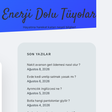
Enerji Dolu Tüyolar
Hayatına hareket katan neşeli bilgiler!
grandoperabet giriş
elexbett.net
tulipbetgiris.org
SIDEBAR
SON YAZILAR
Nakit avansın geri ödemesi nasıl olur ?
Ağustos 8, 2026
Evde kedi uretip satmak yasak mı ?
Ağustos 6, 2026
Ayrımcılık ingilizcesi ne ?
Ağustos 5, 2026
Botla hangi pantolonlar giyilir ?
Ağustos 4, 2026