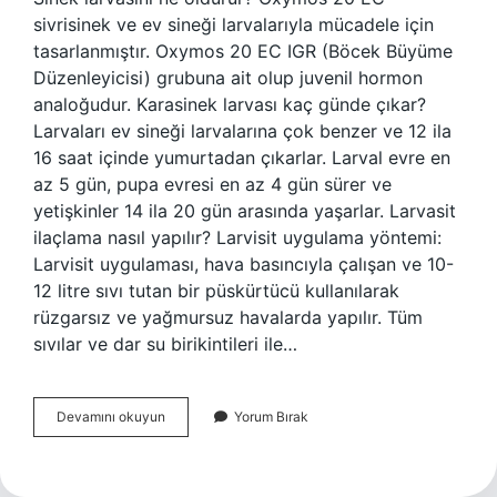
sivrisinek ve ev sineği larvalarıyla mücadele için
tasarlanmıştır. Oxymos 20 EC IGR (Böcek Büyüme
Düzenleyicisi) grubuna ait olup juvenil hormon
analoğudur. Karasinek larvası kaç günde çıkar?
Larvaları ev sineği larvalarına çok benzer ve 12 ila
16 saat içinde yumurtadan çıkarlar. Larval evre en
az 5 gün, pupa evresi en az 4 gün sürer ve
yetişkinler 14 ila 20 gün arasında yaşarlar. Larvasit
ilaçlama nasıl yapılır? Larvisit uygulama yöntemi:
Larvisit uygulaması, hava basıncıyla çalışan ve 10-
12 litre sıvı tutan bir püskürtücü kullanılarak
rüzgarsız ve yağmursuz havalarda yapılır. Tüm
sıvılar ve dar su birikintileri ile…
Karasinek
Devamını okuyun
Yorum Bırak
Larvası
Nasıl
Yok
Edilir