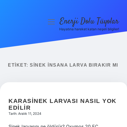
Enerji Dolu Tüyolar
menüyü
aç
Hayatına hareket katan neşeli bilgiler!
Anasayfa
Gizlilik Politikası
Yasal Uyarı
ETIKET:
SINEK INSANA LARVA BIRAKIR MI
Hakkımızda
KARASINEK LARVASI NASIL YOK
EDILIR
Tarih: Aralık 11, 2024
Sinek larvasını ne öldürür? Oxymos 20 EC