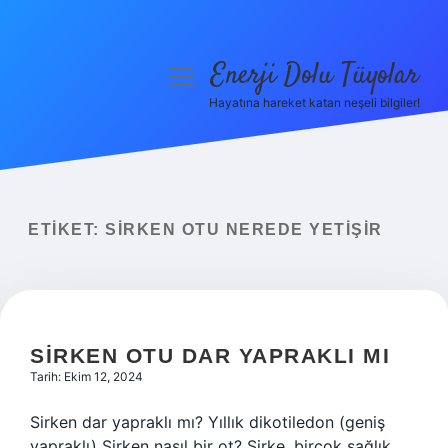
Enerji Dolu Tüyolar
menüyü
aç
Hayatına hareket katan neşeli bilgiler!
Anasayfa
Gizlilik Politikası
Yasal Uyarı
ETIKET:
SIRKEN OTU NEREDE YETIŞIR
Hakkımızda
SIRKEN OTU DAR YAPRAKLI MI
Tarih: Ekim 12, 2024
Sirken dar yapraklı mı? Yıllık dikotiledon (geniş
yapraklı) Sirken nasıl bir ot? Sirke, birçok sağlık