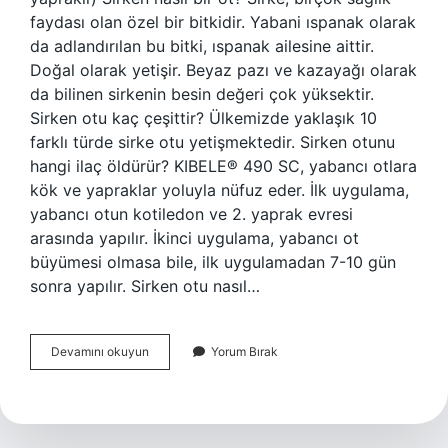
faydası olan özel bir bitkidir. Yabani ıspanak olarak
da adlandırılan bu bitki, ıspanak ailesine aittir.
Doğal olarak yetişir. Beyaz pazı ve kazayağı olarak
da bilinen sirkenin besin değeri çok yüksektir.
Sirken otu kaç çeşittir? Ülkemizde yaklaşık 10
farklı türde sirke otu yetişmektedir. Sirken otunu
hangi ilaç öldürür? KIBELE® 490 SC, yabancı otlara
kök ve yapraklar yoluyla nüfuz eder. İlk uygulama,
yabancı otun kotiledon ve 2. yaprak evresi
arasında yapılır. İkinci uygulama, yabancı ot
büyümesi olmasa bile, ilk uygulamadan 7-10 gün
sonra yapılır. Sirken otu nasıl…
Sirken
Devamını okuyun
Yorum Bırak
Otu
Dar
Yapraklı
Mı