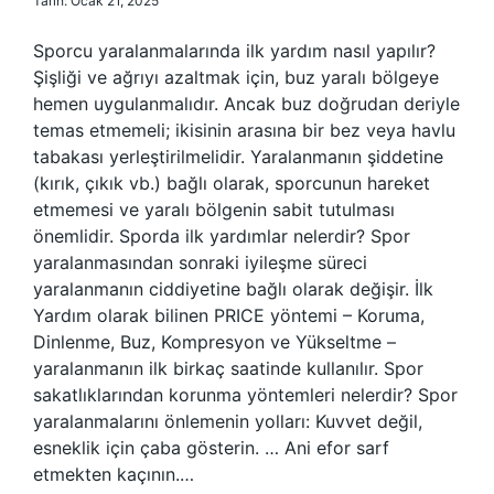
Tarih: Ocak 21, 2025
Sporcu yaralanmalarında ilk yardım nasıl yapılır?
Şişliği ve ağrıyı azaltmak için, buz yaralı bölgeye
hemen uygulanmalıdır. Ancak buz doğrudan deriyle
temas etmemeli; ikisinin arasına bir bez veya havlu
tabakası yerleştirilmelidir. Yaralanmanın şiddetine
(kırık, çıkık vb.) bağlı olarak, sporcunun hareket
etmemesi ve yaralı bölgenin sabit tutulması
önemlidir. Sporda ilk yardımlar nelerdir? Spor
yaralanmasından sonraki iyileşme süreci
yaralanmanın ciddiyetine bağlı olarak değişir. İlk
Yardım olarak bilinen PRICE yöntemi – Koruma,
Dinlenme, Buz, Kompresyon ve Yükseltme –
yaralanmanın ilk birkaç saatinde kullanılır. Spor
sakatlıklarından korunma yöntemleri nelerdir? Spor
yaralanmalarını önlemenin yolları: Kuvvet değil,
esneklik için çaba gösterin. … Ani efor sarf
etmekten kaçının.…