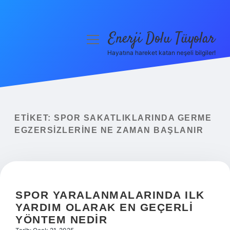
Enerji Dolu Tüyolar
menüyü
aç
Hayatına hareket katan neşeli bilgiler!
Anasayfa
Gizlilik Politikası
Yasal Uyarı
ETIKET:
SPOR SAKATLIKLARINDA GERME
EGZERSIZLERINE NE ZAMAN BAŞLANIR
Hakkımızda
SPOR YARALANMALARINDA ILK
YARDIM OLARAK EN GEÇERLI
YÖNTEM NEDIR