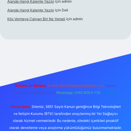
Ajanda Hangi Kalemle Yazılır
için
admin
Ajanda Hangi Kalemle Yazılır
için
Deli
Kilo Vermeye Çalışan Biri Ne Yemeli
için
admin
ris.org
Reklam ve İletişim:
E-mail:
backlinkpaneli@gmail.com
Teams:
forumhizmeti@gmail.com
Whatsapp: 0262 606 0 726
Telegram:
@karabul
Yasal Uyarı:
Sitemiz, 5651 Sayılı Kanun gereğince Bilgi Teknolojileri
ve İletişim Kurumu (BTK) tarafından onaylanmış bir Yer Sağlayıcı
olarak hizmet vermektedir. Bu nedenle, sitedeki içerikleri proaktif
olarak denetleme veya araştırma yükümlülüğümüz bulunmamaktadır.