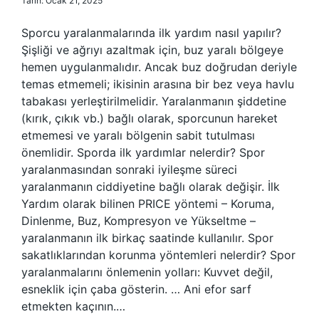
Tarih: Ocak 21, 2025
Sporcu yaralanmalarında ilk yardım nasıl yapılır?
Şişliği ve ağrıyı azaltmak için, buz yaralı bölgeye
hemen uygulanmalıdır. Ancak buz doğrudan deriyle
temas etmemeli; ikisinin arasına bir bez veya havlu
tabakası yerleştirilmelidir. Yaralanmanın şiddetine
(kırık, çıkık vb.) bağlı olarak, sporcunun hareket
etmemesi ve yaralı bölgenin sabit tutulması
önemlidir. Sporda ilk yardımlar nelerdir? Spor
yaralanmasından sonraki iyileşme süreci
yaralanmanın ciddiyetine bağlı olarak değişir. İlk
Yardım olarak bilinen PRICE yöntemi – Koruma,
Dinlenme, Buz, Kompresyon ve Yükseltme –
yaralanmanın ilk birkaç saatinde kullanılır. Spor
sakatlıklarından korunma yöntemleri nelerdir? Spor
yaralanmalarını önlemenin yolları: Kuvvet değil,
esneklik için çaba gösterin. … Ani efor sarf
etmekten kaçının.…