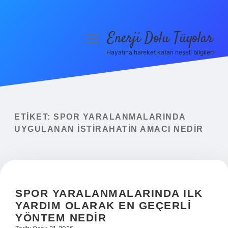
Enerji Dolu Tüyolar
menüyü
aç
Hayatına hareket katan neşeli bilgiler!
Anasayfa
Gizlilik Politikası
Yasal Uyarı
ETIKET:
SPOR YARALANMALARINDA
UYGULANAN ISTIRAHATIN AMACI NEDIR
Hakkımızda
SPOR YARALANMALARINDA ILK
YARDIM OLARAK EN GEÇERLI
YÖNTEM NEDIR