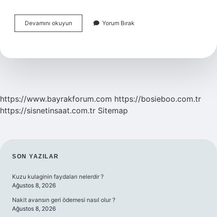
Spor
Devamını okuyun
Yorum Bırak
Yaralanmalarında
Ilk
Yardım
Olarak
En
Geçerli
Yöntem
Nedir
https://www.bayrakforum.com
https://bosieboo.com.tr
https://sisnetinsaat.com.tr
Sitemap
SIDEBAR
SON YAZILAR
Kuzu kulaginin faydaları nelerdir ?
Ağustos 8, 2026
Nakit avansın geri ödemesi nasıl olur ?
Ağustos 8, 2026