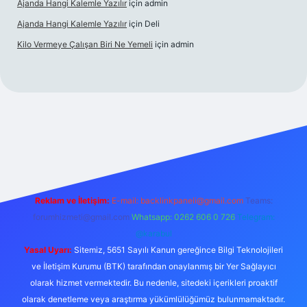
Ajanda Hangi Kalemle Yazılır
için
admin
Ajanda Hangi Kalemle Yazılır
için
Deli
Kilo Vermeye Çalışan Biri Ne Yemeli
için
admin
ris.org
Reklam ve İletişim:
E-mail:
backlinkpaneli@gmail.com
Teams:
forumhizmeti@gmail.com
Whatsapp: 0262 606 0 726
Telegram:
@karabul
Yasal Uyarı:
Sitemiz, 5651 Sayılı Kanun gereğince Bilgi Teknolojileri
ve İletişim Kurumu (BTK) tarafından onaylanmış bir Yer Sağlayıcı
olarak hizmet vermektedir. Bu nedenle, sitedeki içerikleri proaktif
olarak denetleme veya araştırma yükümlülüğümüz bulunmamaktadır.