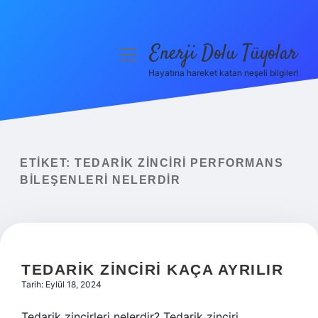
Enerji Dolu Tüyolar
menüyü
aç
Hayatına hareket katan neşeli bilgiler!
Anasayfa
Gizlilik Politikası
Yasal Uyarı
ETIKET:
TEDARIK ZINCIRI PERFORMANS
BILEŞENLERI NELERDIR
Hakkımızda
TEDARIK ZINCIRI KAÇA AYRILIR
Tarih: Eylül 18, 2024
Tedarik zincirleri nelerdir? Tedarik zinciri,