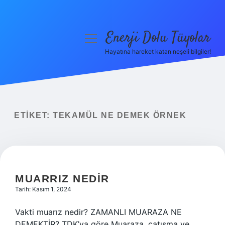
Enerji Dolu Tüyolar
menüyü
aç
Hayatına hareket katan neşeli bilgiler!
Anasayfa
Gizlilik Politikası
Yasal Uyarı
ETIKET:
TEKAMÜL NE DEMEK ÖRNEK
Hakkımızda
MUARRIZ NEDIR
Tarih: Kasım 1, 2024
Vakti muarız nedir? ZAMANLI MUARAZA NE
DEMEKTİR? TDK’ya göre Muaraza, çatışma ve