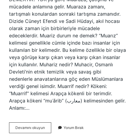
mücadele anlamına gelir. Muaraza zamanı,
tartışmalı konulardan sonraki tartışma zamanıdır.
Dizide Cüneyt Efendi ve Sadi Hüdayi, akıl hocası
olarak zaman için birbirleriyle mücadele
edeceklerdir. Muariz durum ne demek? “Muarız”
kelimesi genellikle cümle içinde bazı insanlar için
kullanılan bir kelimedir. Bu kelime özellikle bir olaya
veya görüşe karşı çıkan veya karşı çıkan insanlar
için kullanılır. Muhariz nedir? Muhacir, Osmanlı
Devleti’nin etnik temizlik veya savaş gibi
nedenlerle anavatanlarına göç eden Müslümanlara
verdiği genel isimdir. Muarrif nedir? Kökeni:
“Muarrif” kelimesi Arapça kökenli bir terimdir.
Arapça kökeni “muʿārib” (معارب) kelimesinden gelir.
Anlamı:…
Muarrız
Devamını okuyun
Yorum Bırak
Nedir