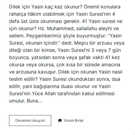
Dilek için Yasin kaç kez okunur? Önemli konulara
rahatça hâkim olabilmek için Yasin Suresi’nin 4
defa üst üste okunması gerekir. 41 Yasin suresi ne
için okunur? Hz. Muhammed, sallallahu aleyhi ve
sellem. Peygamberimiz şöyle buyurmuştur: “Yasin
Suresi, okunan içindir.” dedi. Meşru bir arzusu veya
dileği olan bir kimse, Yasin Suresi’ni 3 veya 7 gün
boyunca, yatsıdan sonra veya şafak vakti 41 kez
okursa veya okursa, çok kısa bir sürede amacına
ve arzusuna kavuşur. Dilek için okunan Yasin nasıl
teslim edilir? Yasin Suresi okunduktan sonra, dua
edilir, yani bağışlanma duası okunur ve Yasin
Suresi’nin Yüce Allah tarafından kabul edilmesi
umulur. Buna…
Yasin
Devamını okuyun
Yorum Bırak
Suresi
Dilek