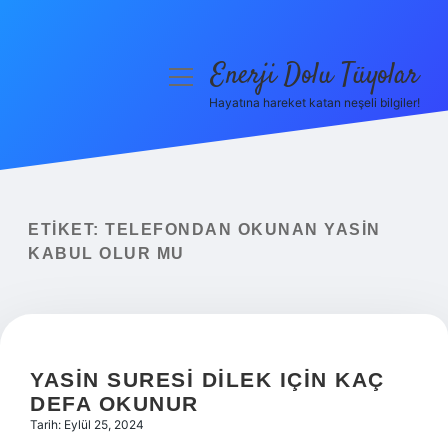
Enerji Dolu Tüyolar
menüyü
aç
Hayatına hareket katan neşeli bilgiler!
Anasayfa
Gizlilik Politikası
Yasal Uyarı
ETIKET:
TELEFONDAN OKUNAN YASIN
KABUL OLUR MU
Hakkımızda
YASIN SURESI DILEK IÇIN KAÇ
DEFA OKUNUR
Tarih: Eylül 25, 2024