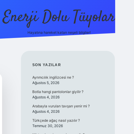
Enerji Dolu Tüyolar
Hayatına hareket katan neşeli bilgiler!
grandoperabet giriş
elexbett.net
tulipbetgiris.org
SIDEBAR
SON YAZILAR
Ayrımcılık ingilizcesi ne ?
Ağustos 5, 2026
Botla hangi pantolonlar giyilir ?
Ağustos 4, 2026
Arabayla vurulan tavşan yenir mi ?
Ağustos 4, 2026
Türkçede ağaç nasıl yazılır ?
Temmuz 30, 2026