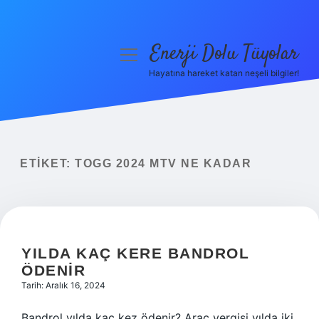
Enerji Dolu Tüyolar
menüyü
aç
Hayatına hareket katan neşeli bilgiler!
Anasayfa
Gizlilik Politikası
Yasal Uyarı
ETIKET:
TOGG 2024 MTV NE KADAR
Hakkımızda
YILDA KAÇ KERE BANDROL
ÖDENIR
Tarih: Aralık 16, 2024
Bandrol yılda kaç kez ödenir? Araç vergisi yılda iki