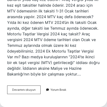
kez eşit taksitler halinde ödenir. 2024 aracı için
MTV ödemesinin ilk taksiti 1-31 Ocak tarihleri ​​
arasında yapılır. 2024 MTV kaç defa ödenecek?
Yılda iki kez ödenen MTV 2024’ün ilk taksiti Ocak
ayında, diğer taksiti ise Temmuz ayında ödenecek.
Motorlu Taşıtlar Vergisi 2024 kaç taksit? Araç
vergisini 2024 MTV ödeme tarihleri ​​olan Ocak ve
Temmuz aylarında olmak üzere iki kez
ödeyebilirsiniz. 2024 Ek Motorlu Taşıtlar Vergisi
Var mı? Bazı medya kuruluşlarının “2024’te ikinci
bir ek taşıt vergisi (MTV) getirileceği” iddiası doğru
değildir. İddianın aksine Maliye ve Hazine
Bakanlığı’nın böyle bir çalışması yoktur.…
Yılda
Devamını okuyun
Yorum Bırak
Kaç
Kere
Bandrol
Ödenir